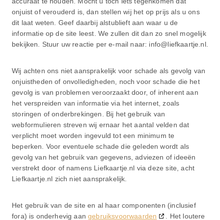
accuraat te houden. Mocht u toch iets tegenkomen dat
onjuist of verouderd is, dan stellen wij het op prijs als u ons
dit laat weten. Geef daarbij alstublieft aan waar u de
informatie op de site leest. We zullen dit dan zo snel mogelijk
bekijken. Stuur uw reactie per e-mail naar: info@liefkaartje.nl.
Wij achten ons niet aansprakelijk voor schade als gevolg van
onjuistheden of onvolledigheden, noch voor schade die het
gevolg is van problemen veroorzaakt door, of inherent aan
het verspreiden van informatie via het internet, zoals
storingen of onderbrekingen. Bij het gebruik van
webformulieren streven wij ernaar het aantal velden dat
verplicht moet worden ingevuld tot een minimum te
beperken. Voor eventuele schade die geleden wordt als
gevolg van het gebruik van gegevens, adviezen of ideeën
verstrekt door of namens Liefkaartje.nl via deze site, acht
Liefkaartje.nl zich niet aansprakelijk.
Het gebruik van de site en al haar componenten (inclusief
fora) is onderhevig aan
gebruiksvoorwaarden
. Het loutere