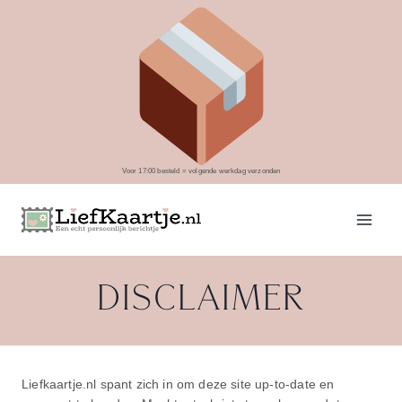
Doorgaan
naar
inhoud
Voor 17:00 besteld = volgende werkdag verzonden
DISCLAIMER
Liefkaartje.nl spant zich in om deze site up-to-date en