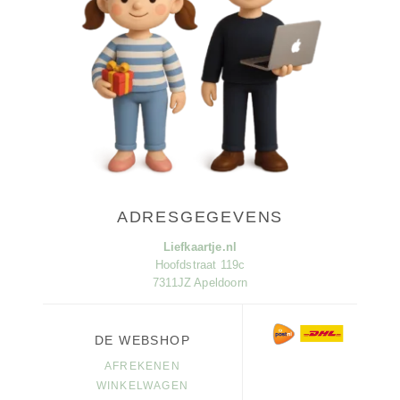
ADRESGEGEVENS
Liefkaartje.nl
Hoofdstraat 119c
7311JZ Apeldoorn
DE WEBSHOP
AFREKENEN
WINKELWAGEN