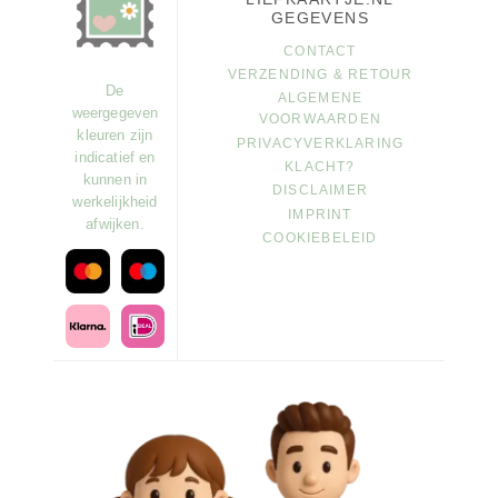
GEGEVENS
CONTACT
VERZENDING & RETOUR
De
ALGEMENE
weergegeven
VOORWAARDEN
kleuren zijn
PRIVACYVERKLARING
indicatief en
KLACHT?
kunnen in
DISCLAIMER
werkelijkheid
IMPRINT
afwijken.
COOKIEBELEID