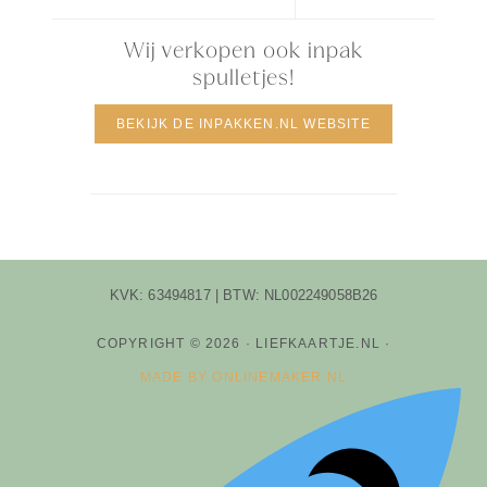
Wij verkopen ook inpak
spulletjes!
BEKIJK DE INPAKKEN.NL WEBSITE
KVK: 63494817 | BTW: NL002249058B26
COPYRIGHT © 2026 · LIEFKAARTJE.NL ·
MADE BY ONLINEMAKER.NL