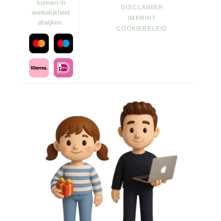
kunnen in
DISCLAIMER
werkelijkheid
IMPRINT
afwijken.
COOKIEBELEID