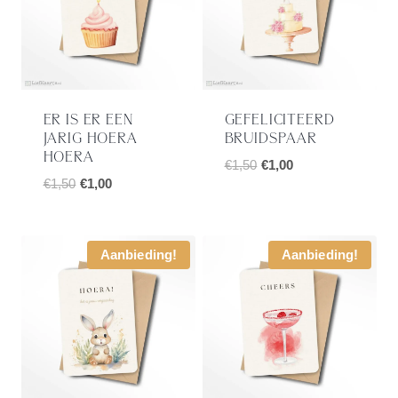
ER IS ER EEN
GEFELICITEERD
JARIG HOERA
BRUIDSPAAR
HOERA
Oorspronkelijke
Huidige
€
1,50
€
1,00
Oorspronkelijke
Huidige
€
1,50
€
1,00
prijs
prijs
prijs
prijs
was:
is:
was:
is:
€1,50.
€1,00.
€1,50.
€1,00.
Aanbieding!
Aanbieding!