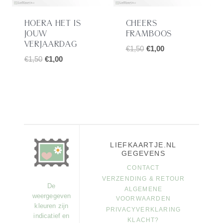
HOERA HET IS
CHEERS
JOUW
FRAMBOOS
VERJAARDAG
Oorspronkelijke
Huidige
€
1,50
€
1,00
Oorspronkelijke
Huidige
€
1,50
€
1,00
prijs
prijs
prijs
prijs
was:
is:
was:
is:
€1,50.
€1,00.
€1,50.
€1,00.
LIEFKAARTJE.NL
GEGEVENS
CONTACT
VERZENDING & RETOUR
De
ALGEMENE
weergegeven
VOORWAARDEN
kleuren zijn
PRIVACYVERKLARING
indicatief en
KLACHT?