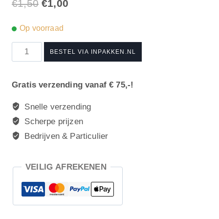
Oorspronkelijke
Huidige
€
1,50
€
1,00
prijs
prijs
Op voorraad
was:
is:
Gefelicitaart
€1,50.
€1,00.
BESTEL VIA INPAKKEN.NL
aantal
Gratis verzending vanaf € 75,-!
Snelle verzending
Scherpe prijzen
Bedrijven & Particulier
VEILIG AFREKENEN