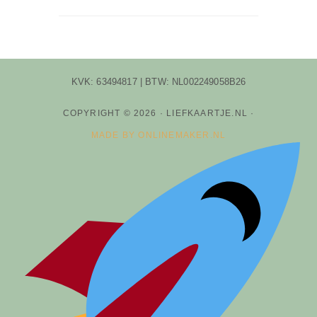
KVK: 63494817 | BTW: NL002249058B26
COPYRIGHT © 2026 · LIEFKAARTJE.NL ·
MADE BY ONLINEMAKER.NL