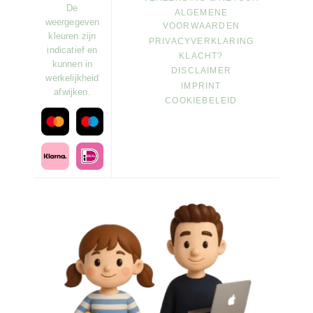
De
ALGEMENE
weergegeven
VOORWAARDEN
kleuren zijn
PRIVACYVERKLARING
indicatief en
KLACHT?
kunnen in
DISCLAIMER
werkelijkheid
IMPRINT
afwijken.
COOKIEBELEID