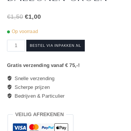
Oorspronkelijke
Huidige
€
1,50
€
1,00
prijs
prijs
Op voorraad
was:
is:
Gefeliciteerd
€1,50.
€1,00.
BESTEL VIA INPAKKEN.NL
ballonen
groen
Gratis verzending vanaf € 75,-!
aantal
Snelle verzending
Scherpe prijzen
Bedrijven & Particulier
VEILIG AFREKENEN