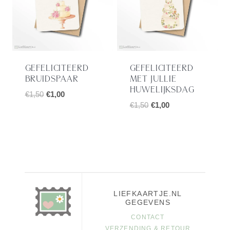
GEFELICITEERD
GEFELICITEERD
BRUIDSPAAR
MET JULLIE
HUWELIJKSDAG
Oorspronkelijke
Huidige
€
1,50
€
1,00
Oorspronkelijke
Huidige
€
1,50
€
1,00
prijs
prijs
prijs
prijs
was:
is:
was:
is:
€1,50.
€1,00.
€1,50.
€1,00.
LIEFKAARTJE.NL
GEGEVENS
CONTACT
VERZENDING & RETOUR