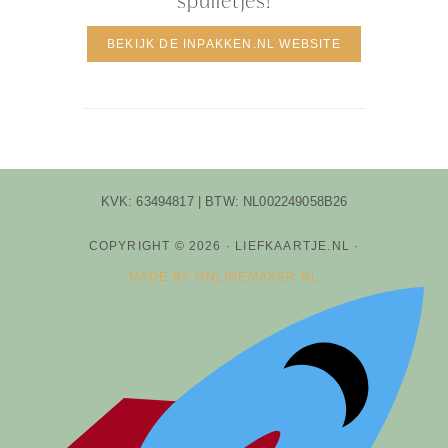
spulletjes!
BEKIJK DE INPAKKEN.NL WEBSITE
KVK: 63494817 | BTW: NL002249058B26
COPYRIGHT © 2026 · LIEFKAARTJE.NL ·
MADE BY ONLINEMAKER.NL