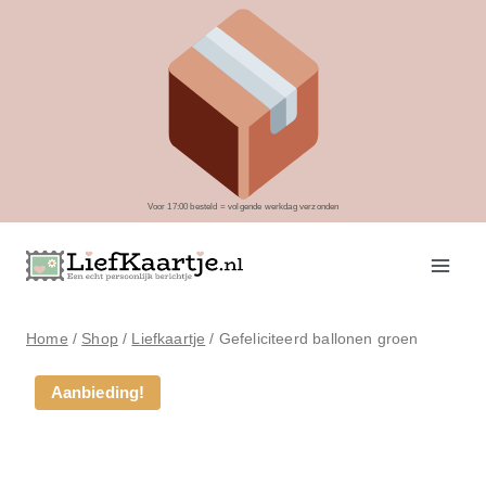
Doorgaan
naar
inhoud
Voor 17:00 besteld = volgende werkdag verzonden
Home
/
Shop
/
Liefkaartje
/
Gefeliciteerd ballonen groen
Aanbieding!