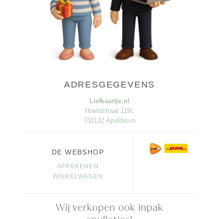
ADRESGEGEVENS
Liefkaartje.nl
Hoofdstraat 119c
7311JZ Apeldoorn
DE WEBSHOP
AFREKENEN
WINKELWAGEN
Wij verkopen ook inpak