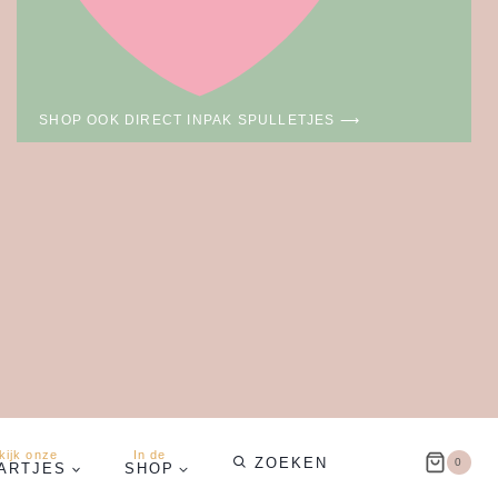
SHOP OOK DIRECT INPAK SPULLETJES ⟶
kijk onze
In de
ZOEKEN
0
ARTJES
SHOP