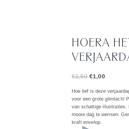
HOERA HE
VERJAARD
Oorspronkelij
Huidige
€
1,50
€
1,00
prijs
prijs
Hoe lief is deze verjaarda
was:
is:
voor een grote glimlach! P
€1,50.
€1,00.
van schattige illustraties
mooie dag te wensen. Gem
kraft envelop.