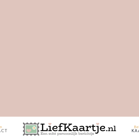
in
Be
ACT
KA