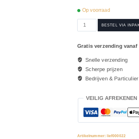
Op voorraad
hoera
BESTEL VIA INPA
het
is
Gratis verzending vanaf 
jouw
verjaardag
Snelle verzending
aantal
Scherpe prijzen
Bedrijven & Particulier
VEILIG AFREKENEN
Artikelnummer:
lief000022