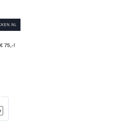
KKEN.NL
€ 75,-!