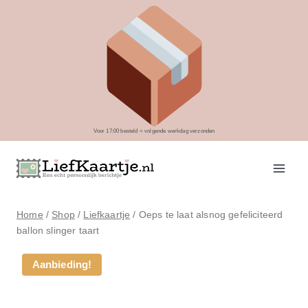
Doorgaan
naar
inhoud
Voor 17:00 besteld = volgende werkdag verzonden
Home
/
Shop
/
Liefkaartje
/
Oeps te laat alsnog gefeliciteerd
ballon slinger taart
Aanbieding!