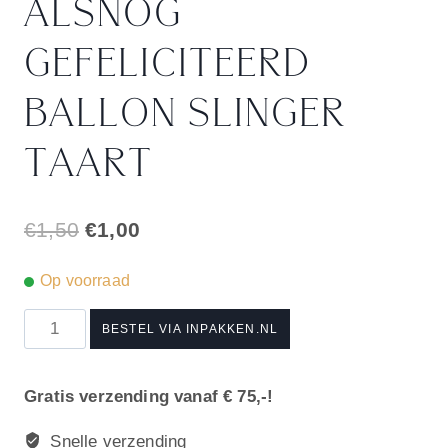
ALSNOG
GEFELICITEERD
BALLON SLINGER
TAART
Oorspronkelijke
Huidige
€
1,50
€
1,00
prijs
prijs
Op voorraad
was:
is:
Oeps
€1,50.
€1,00.
BESTEL VIA INPAKKEN.NL
te
laat
Gratis verzending vanaf € 75,-!
alsnog
gefeliciteerd
Snelle verzending