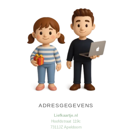
ADRESGEGEVENS
Liefkaartje.nl
Hoofdstraat 119c
7311JZ Apeldoorn